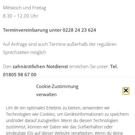
Mittwoch und Freitag
8.30 – 12.00 Uhr
Terminvereinbarung unter 0228 24 23 624
Auf Anfrage sind auch Termine außerhalb der regulären
Sprechzeiten möglich
Den
zahnärztlichen Notdienst
erreichen Sie unter:
Tel.
01805 98 67 00
Cookie-Zustimmung
14 Cent/Min. a. d. Festnetz; Mobilfunk abweichend
verwalten
Um dir ein optimales Erlebnis zu bieten, verwenden wir
Technologien wie Cookies, um Geräteinformationen zu speichern
und/oder darauf zuzugreifen. Wenn du diesen Technologien
zustimmst, können wir Daten wie das Surfverhalten oder
Impressum
eindeutige IDs auf dieser Website verarbeiten. Wenn du deine