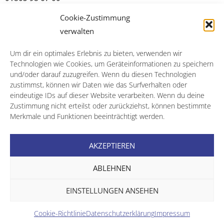
Cookie-Zustimmung
14 Cent/Min. a. d. Festnetz; Mobilfunk abweichend
verwalten
Um dir ein optimales Erlebnis zu bieten, verwenden wir
Technologien wie Cookies, um Geräteinformationen zu speichern
und/oder darauf zuzugreifen. Wenn du diesen Technologien
zustimmst, können wir Daten wie das Surfverhalten oder
Impressum
eindeutige IDs auf dieser Website verarbeiten. Wenn du deine
Zustimmung nicht erteilst oder zurückziehst, können bestimmte
Datenschutz
Merkmale und Funktionen beeinträchtigt werden.
AKZEPTIEREN
Cookie Richtlinie
ABLEHNEN
EINSTELLUNGEN ANSEHEN
Zahnarztpraxis Dr. Ferdinand Fritsch
WordPress Theme
:
AccessPress Lite
Cookie-Richtlinie
Datenschutzerklärung
Impressum