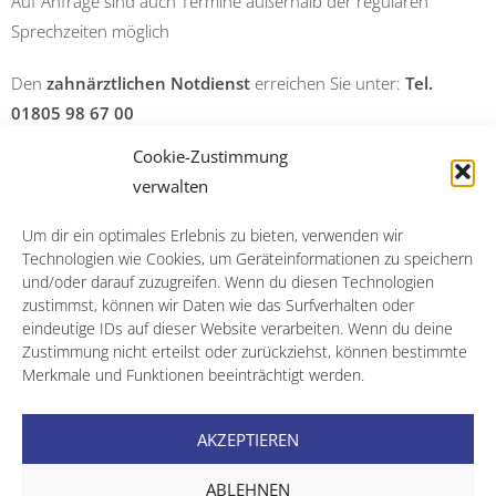
Auf Anfrage sind auch Termine außerhalb der regulären
Sprechzeiten möglich
Den
zahnärztlichen Notdienst
erreichen Sie unter:
Tel.
01805 98 67 00
Cookie-Zustimmung
14 Cent/Min. a. d. Festnetz; Mobilfunk abweichend
verwalten
Um dir ein optimales Erlebnis zu bieten, verwenden wir
Technologien wie Cookies, um Geräteinformationen zu speichern
und/oder darauf zuzugreifen. Wenn du diesen Technologien
zustimmst, können wir Daten wie das Surfverhalten oder
Impressum
eindeutige IDs auf dieser Website verarbeiten. Wenn du deine
Zustimmung nicht erteilst oder zurückziehst, können bestimmte
Datenschutz
Merkmale und Funktionen beeinträchtigt werden.
AKZEPTIEREN
Cookie Richtlinie
ABLEHNEN