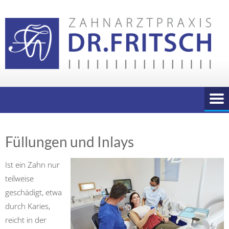
Skip
to
content
Füllungen und Inlays
Ist ein Zahn nur
teilweise
geschädigt, etwa
durch Karies,
reicht in der