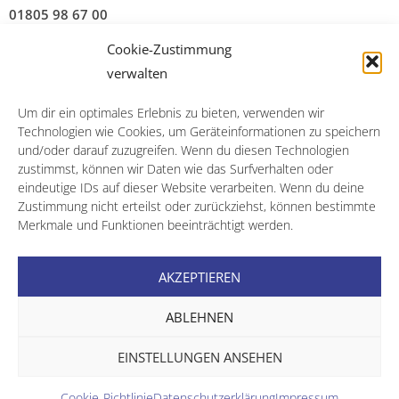
01805 98 67 00
Cookie-Zustimmung
14 Cent/Min. a. d. Festnetz; Mobilfunk abweichend
verwalten
Um dir ein optimales Erlebnis zu bieten, verwenden wir
Technologien wie Cookies, um Geräteinformationen zu speichern
und/oder darauf zuzugreifen. Wenn du diesen Technologien
zustimmst, können wir Daten wie das Surfverhalten oder
Impressum
eindeutige IDs auf dieser Website verarbeiten. Wenn du deine
Zustimmung nicht erteilst oder zurückziehst, können bestimmte
Datenschutz
Merkmale und Funktionen beeinträchtigt werden.
AKZEPTIEREN
Cookie Richtlinie
ABLEHNEN
EINSTELLUNGEN ANSEHEN
Zahnarztpraxis Dr. Ferdinand Fritsch
WordPress Theme
:
AccessPress Lite
Cookie-Richtlinie
Datenschutzerklärung
Impressum